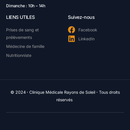
Dimanche : 10h – 14h
LIENS UTILES
Suivez-nous
Prises de sang et
Facebook
prélèvements
LinkedIn
Médecine de famille
Nutritionniste
© 2024
·
Clinique Médicale Rayons de Soleil
·
Tous droits
réservés
Portail Patient
© UiCore 2020 All Rights Reserved.