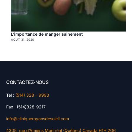
L’importance de manger sainement
AOÛT 31, 2020
CONTACTEZ-NOUS
Tél :
(514) 328 – 9993
Fax : (514)328-9217
info@cliniquerayonsdesoleil.com
4305, rue d’Amiens Montréal (Québec) Canada H1H 2G6